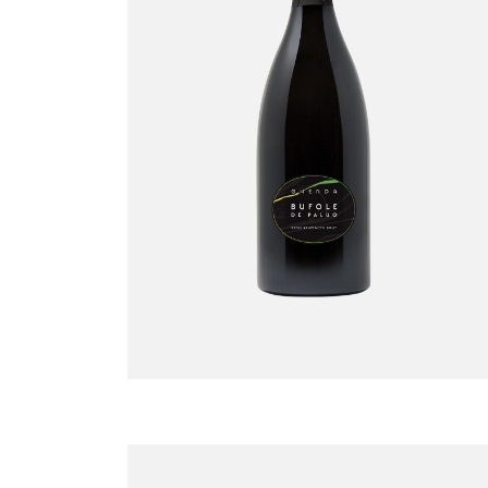
Bufole de Paluo –
Magnum