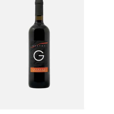
Refosco dal
Peduncolo Rosso