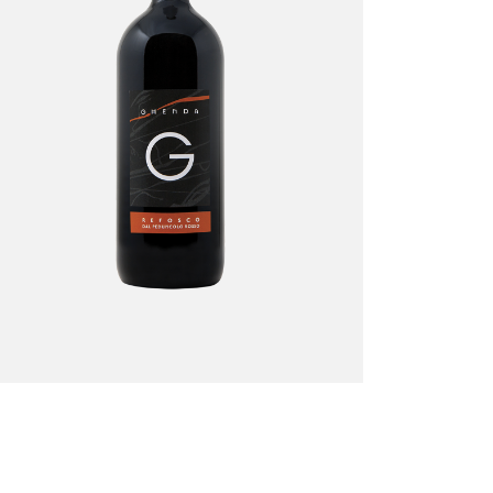
Refosco dal
Peduncolo Rosso –
Magnum